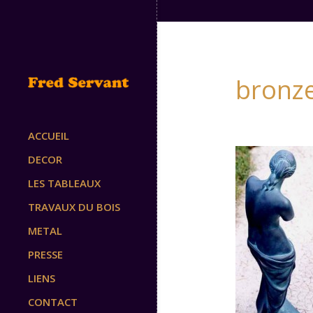
bronz
ACCUEIL
DECOR
LES TABLEAUX
TRAVAUX DU BOIS
METAL
PRESSE
LIENS
CONTACT