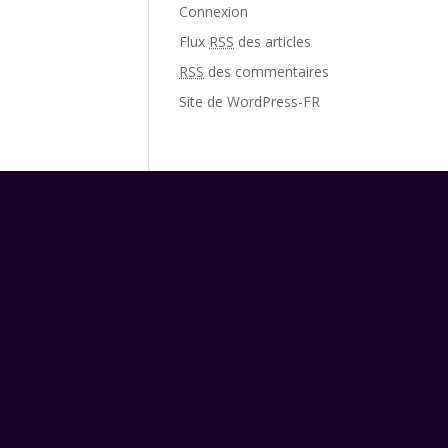
Connexion
Flux
RSS
des articles
RSS
des commentaires
Site de WordPress-FR