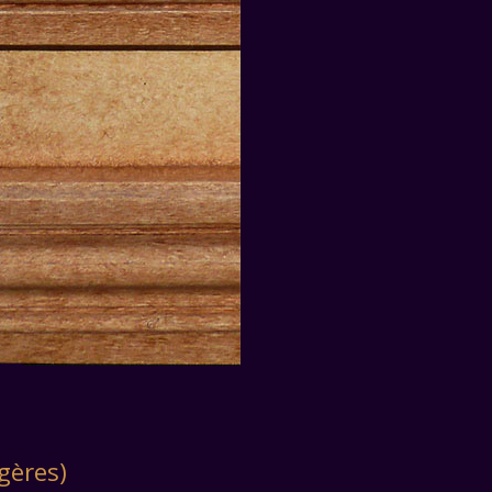
gères)