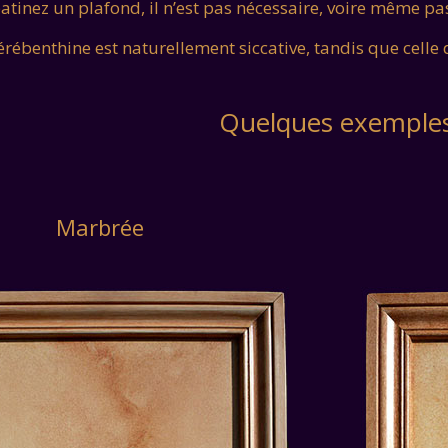
atinez un plafond, il n’est pas nécessaire, voire même pas
térébenthine est naturellement siccative, tandis que cel
Quelques exemple
Marbrée