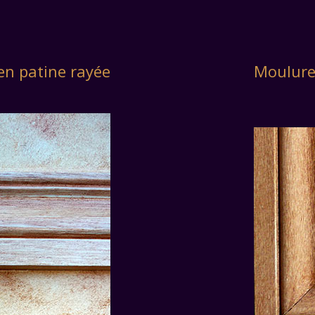
n patine rayée
Moulure