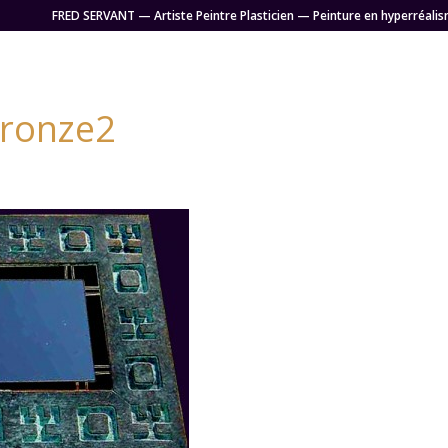
FRED SERVANT — Artiste Peintre Plasticien — Peinture en hyperréalis
bronze2