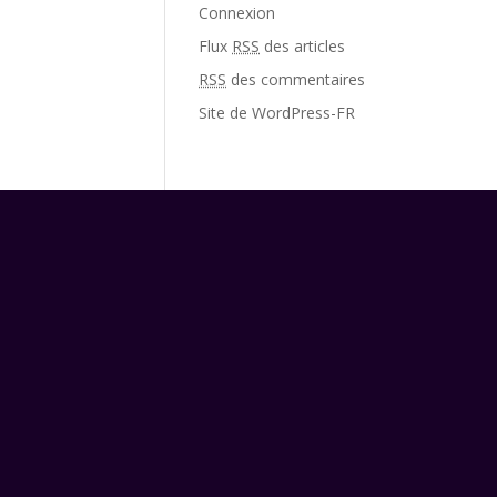
Connexion
Flux
RSS
des articles
RSS
des commentaires
Site de WordPress-FR