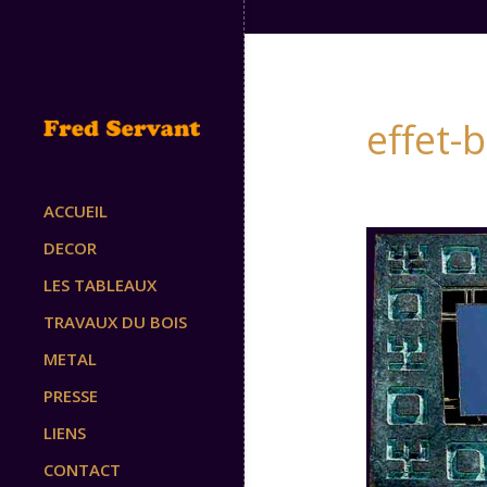
effet-
ACCUEIL
DECOR
LES TABLEAUX
TRAVAUX DU BOIS
METAL
PRESSE
LIENS
CONTACT